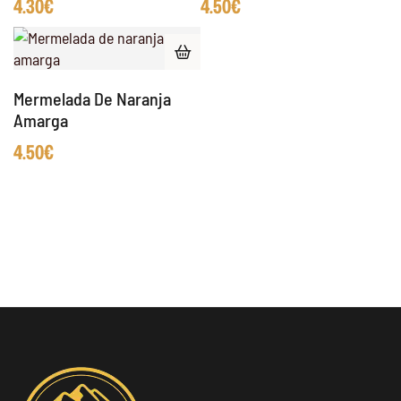
4.30
€
4.50
€
Mermelada De Naranja
Amarga
4.50
€