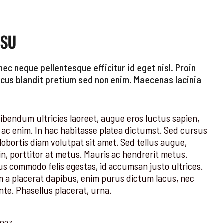
TSU
ec neque pellentesque efficitur id eget nisl. Proin
lacus blandit pretium sed non enim. Maecenas lacinia
ibendum ultricies laoreet, augue eros luctus sapien,
 ac enim. In hac habitasse platea dictumst. Sed cursus
 lobortis diam volutpat sit amet. Sed tellus augue,
n, porttitor at metus. Mauris ac hendrerit metus.
us commodo felis egestas, id accumsan justo ultrices.
m a placerat dapibus, enim purus dictum lacus, nec
nte. Phasellus placerat, urna.